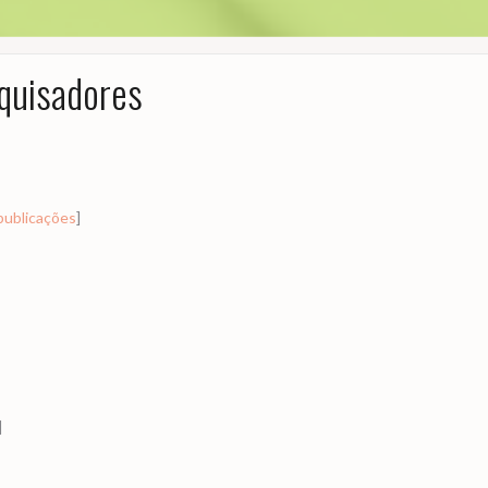
quisadores
publicações
]
]