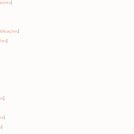
cações
]
ublicações
]
ções
]
es
]
es
]
s
]