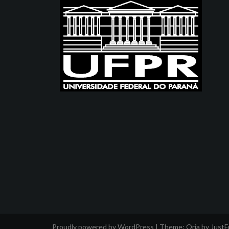
Proudly powered by WordPress
|
Theme:
Oria
by Just