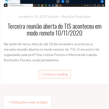
novembro 10, 2020
tisaude
Reuniões Realizadas
Terceira reunião aberta do TIS aconteceu em
modo remoto 10/11/2020
Na tarde de terça-feira do dia 10 de novembro aconteceu a
terceira reunião aberta no modo remoto do TIS. O encontro foi
organizado pela profª Dra. Leticia Pontes e Mestranda Isabela
Bochonko Pereira, onde juntamente
Continue reading
Navegação
Publicações mais antigas
por