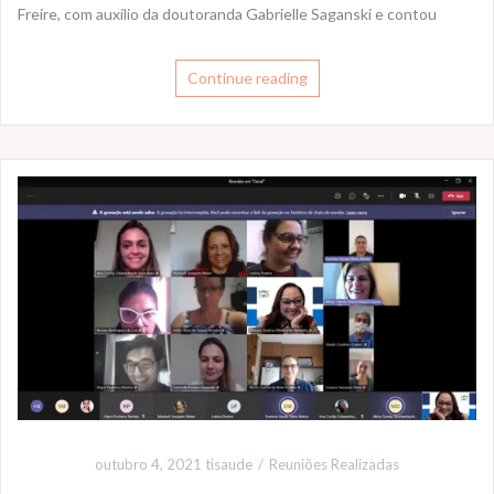
Freire, com auxílio da doutoranda Gabrielle Saganski e contou
Continue reading
outubro 4, 2021
tisaude
Reuniões Realizadas