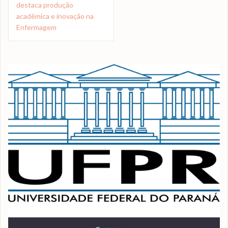
destaca produção
acadêmica e inovação na
Enfermagem