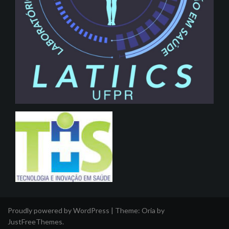
Proudly powered by WordPress
|
Theme:
Oria
by
JustFreeThemes.