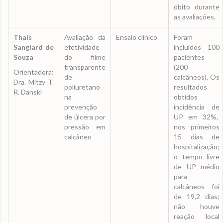
óbito durante
as avaliações.
Thaís
Avaliação da
Ensaio clínico
Foram
Sanglard
de
efetividade
incluídos 100
Souza
do filme
pacientes
transparente
(200
Orientadora:
de
calcâneos). Os
Dra. Mitzy T.
poliuretano
resultados
R. Danski
na
obtidos
prevenção
incidência de
de úlcera por
UP em 32%,
pressão em
nos primeiros
calcâneo
15 dias de
hospitalização;
o tempo livre
de UP médio
para
calcâneos foi
de 19,2 dias;
não houve
reação local