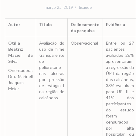
março 25, 2019
tisaude
Autor
Título
Delineamento
Evidência
da pesquisa
Otília
Avaliação do
Observacional
Entre os 27
Beatriz
uso de filme
pacientes
Maciel da
transparente
avaliados 26%
Silva
de
apresentaram
poliuretano
a regressão da
Orientadora:
nas úlceras
ÚP l da região
Dra. Marineli
por pressão
dos calcâneos,
Joaquim
de estágio I
33% evoluíram
Meier
na região de
para UP II e
calcâneos
41% dos
participantes
do estudo
foram
censurados
por alta
hospitalar ou