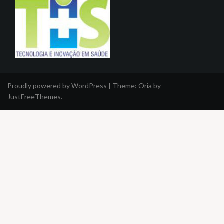
Proudly powered by WordPress
|
Theme:
Oria
by
JustFreeThemes.